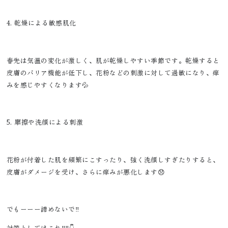
4. 乾燥による敏感肌化
春先は気温の変化が激しく、肌が乾燥しやすい季節です。乾燥すると
皮膚のバリア機能が低下し、花粉などの刺激に対して過敏になり、痒
みを感じやすくなります💦
5. 摩擦や洗顔による刺激
花粉が付着した肌を頻繁にこすったり、強く洗顔しすぎたりすると、
皮膚がダメージを受け、さらに痒みが悪化します😞
でもーーー諦めないで‼️
対策としてはこれ‼️‼️👇