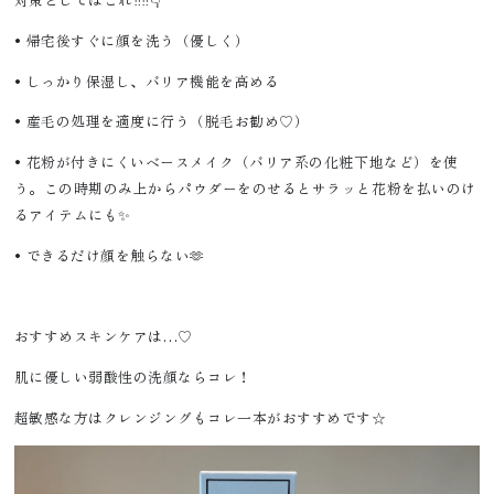
•
帰宅後すぐに顔を洗う（優しく）
•
しっかり保湿し、バリア機能を高める
•
産毛の処理を適度に行う（脱毛お勧め♡）
•
花粉が付きにくいベースメイク（バリア系の化粧下地など）を使
う。この時期のみ上からパウダーをのせるとサラッと花粉を払いのけ
るアイテムにも✨
•
できるだけ顔を触らない🫶
おすすめスキンケアは…♡
肌に優しい弱酸性の洗顔ならコレ！
超敏感な方はクレンジングもコレ一本がおすすめです☆