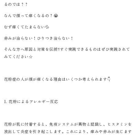
るのでは？？
なんで顔って痒くなるの？😭
むず痒くてたまらない💦
赤みが治らない！ひりつき治らない！
そんな方へ原因と対策を伝授‼️すぐ実践できるものはぜひ実践されて
みてください☆
花粉症の人が顔が痒くなる理由はいくつか考えられます👇
1. 花粉によるアレルギー反応
花粉が肌に付着すると、免疫システムが異物と認識し、ヒスタミンを
放出して炎症を引き起こします。これにより、痒みや赤みが生じます