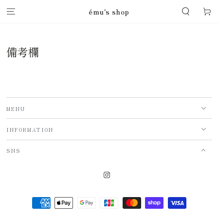
コンテンツにスキッ
ému's shop
ー
プする
ト
備考欄
MENU
INFORMATION
SNS
Instagram
支
払