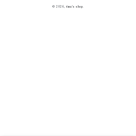
© 2026,
ému's shop
.
い
方
法